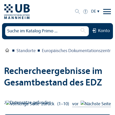
DE
Konto
Standorte
Europäisches Dokumentations­zentru
Rechercheergebnisse im
Gesamtbestand des EDZ
78
Datensätze gefunden
zurück
(1–10)
vor