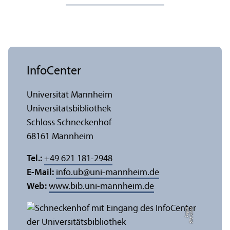
InfoCenter
Universität Mannheim
Universitäts­bibliothek
Schloss Schneckenhof
68161 Mannheim
Tel.:
+49 621 181-2948
E-Mail:
info.ub
@
uni-mannheim.de
Web:
www.bib.uni-mannheim.de
e
Bil
d:
A
n
n
a
L
o
g
u