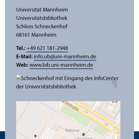
Universität Mannheim
Universitäts­bibliothek
Schloss Schneckenhof
68161 Mannheim
Tel.:
+49 621 181-2948
E-Mail:
info.ub
@
uni-mannheim.de
Web:
www.bib.uni-mannheim.de
e
Bil
d:
A
n
n
a
L
o
g
u