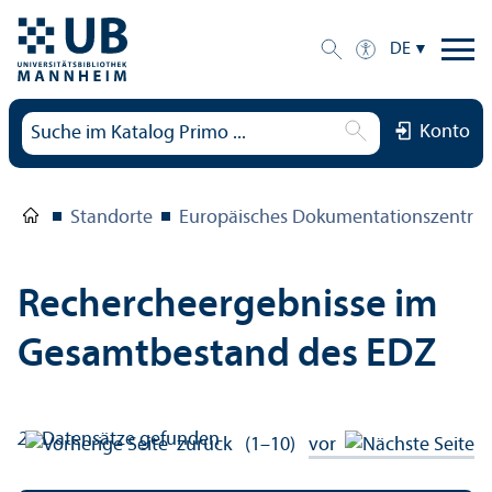
DE
Konto
Standorte
Europäisches Dokumentations­zentru
Rechercheergebnisse im
Gesamtbestand des EDZ
24
Datensätze gefunden
zurück
(1–10)
vor