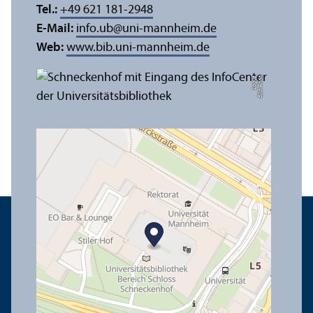
Tel.:
+49 621 181-2948
E-Mail:
info.ub
@
uni-mannheim.de
Web:
www.bib.uni-mannheim.de
e
Bil
d:
A
n
n
a
L
o
g
u