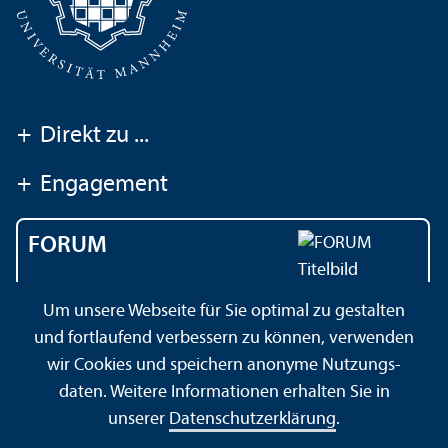
+
Direkt zu ...
+
Engagement
FORUM
Das Magazin der
Um unsere Webseite für Sie optimal zu gestalten
Universität Mannheim
und fortlaufend verbessern zu können, verwenden
wir Cookies und speichern anonyme Nutzungs­
daten. Weitere Informationen erhalten Sie in
Impressum
Datenschutz­erklärung
Sitemap
unserer
Datenschutz­erklärung
.