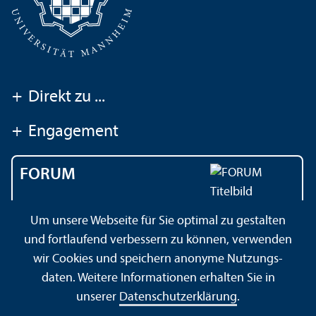
+
Direkt zu ...
+
Engagement
FORUM
Das Magazin der
Um unsere Webseite für Sie optimal zu gestalten
Universität Mannheim
und fortlaufend verbessern zu können, verwenden
wir Cookies und speichern anonyme Nutzungs­
daten. Weitere Informationen erhalten Sie in
Impressum
Datenschutz­erklärung
Sitemap
unserer
Datenschutz­erklärung
.