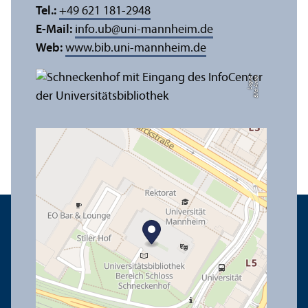
Tel.:
+49 621 181-2948
E-Mail:
info.ub
@
uni-mannheim.de
Web:
www.bib.uni-mannheim.de
e
Bil
d:
A
n
n
a
L
o
g
u