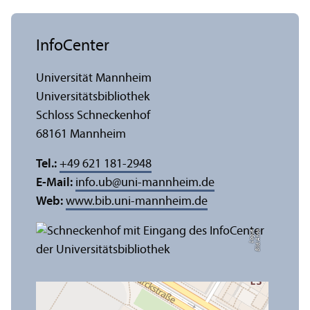
InfoCenter
Universität Mannheim
Universitäts­bibliothek
Schloss Schneckenhof
68161 Mannheim
Tel.:
+49 621 181-2948
E-Mail:
info.ub
@
uni-mannheim.de
Web:
www.bib.uni-mannheim.de
e
Bil
d:
A
n
n
a
L
o
g
u