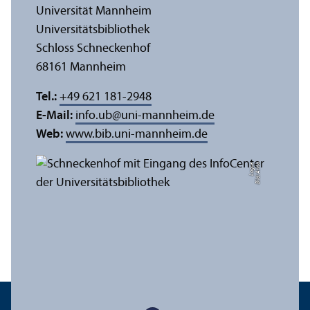
Universität Mannheim
Universitäts­bibliothek
Schloss Schneckenhof
68161 Mannheim
Tel.:
+49 621 181-2948
E-Mail:
info.ub
@
uni-mannheim.de
Web:
www.bib.uni-mannheim.de
e
Bil
d:
A
n
n
a
L
o
g
u