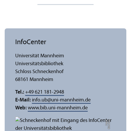
InfoCenter
Universität Mannheim
Universitäts­bibliothek
Schloss Schneckenhof
68161 Mannheim
Tel.:
+49 621 181-2948
E-Mail:
info.ub
@
uni-mannheim.de
Web:
www.bib.uni-mannheim.de
e
Bil
d:
A
n
n
a
L
o
g
u