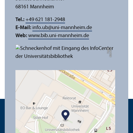
68161 Mannheim
Tel.:
+49 621 181-2948
E-Mail:
info.ub
@
uni-mannheim.de
Web:
www.bib.uni-mannheim.de
e
Bil
d:
A
n
n
a
L
o
g
u