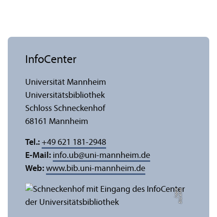
InfoCenter
Universität Mannheim
Universitäts­bibliothek
Schloss Schneckenhof
68161 Mannheim
Tel.:
+49 621 181-2948
E-Mail:
info.ub
@
uni-mannheim.de
Web:
www.bib.uni-mannheim.de
e
Bil
d:
A
n
n
a
L
o
g
u