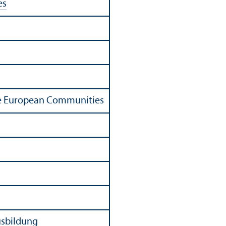
es
 the European Communities
usbildung