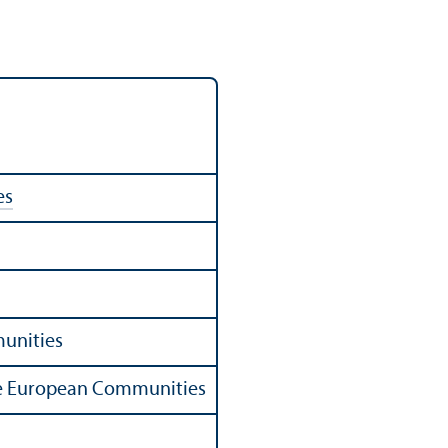
es
unities
 the European Communities