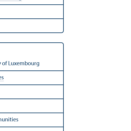
hy of Luxembourg
es
unities