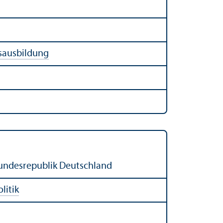
sausbildung
Bundes­republik Deutschland
litik