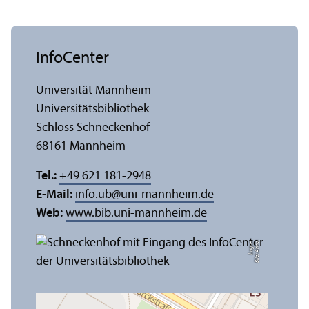
InfoCenter
Universität Mannheim
Universitäts­bibliothek
Schloss Schneckenhof
68161 Mannheim
Tel.:
+49 621 181-2948
E-Mail:
info.ub
@
uni-mannheim.de
Web:
www.bib.uni-mannheim.de
e
Bil
d:
A
n
n
a
L
o
g
u