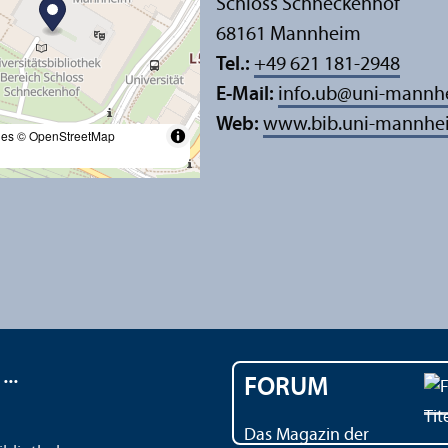
Schloss Schneckenhof
68161 Mannheim
Tel.:
+49 621 181-2948
E-Mail:
info.ub
@
uni-mannh
Web:
www.bib.uni-mannhe
les
© OpenStreetMap
..
FORUM
Das Magazin der