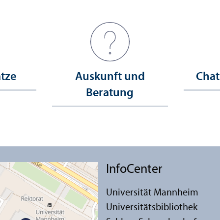
ätze
Auskunft und
Chat
Beratung
InfoCenter
Universität Mannheim
Universitäts­bibliothek