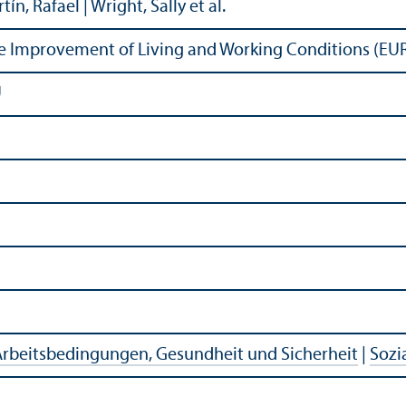
n, Rafael | Wright, Sally et al.
he Improvement of Living and Working Conditions (
U
rbeits­bedingungen, Gesundheit und Sicherheit
|
Sozi