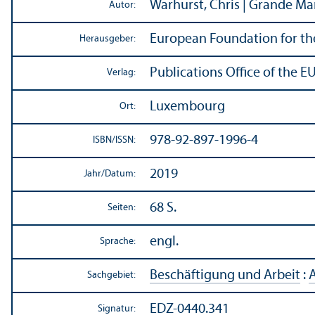
Warhurst, Chris | Grande Martí
Autor:
European Foundation for t
Herausgeber:
Publications Office of the E
Verlag:
Luxembourg
Ort:
978-92-897-1996-4
ISBN/
ISSN:
2019
Jahr/
Datum:
68 S.
Seiten:
engl.
Sprache:
Beschäftigung und Arbeit
:
A
Sachgebiet:
EDZ-0440.341
Signatur: