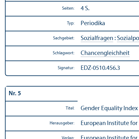
4 S.
Seiten:
Periodika
Typ:
Sozialfragen
:
Sozialpo
Sachgebiet:
Chancen­gleich­heit
Schlagwort:
EDZ-0510.456.3
Signatur:
Nr. 5
Gender Equality Index 
Titel:
European Institute for
Herausgeber:
European Institute for
Verlag: