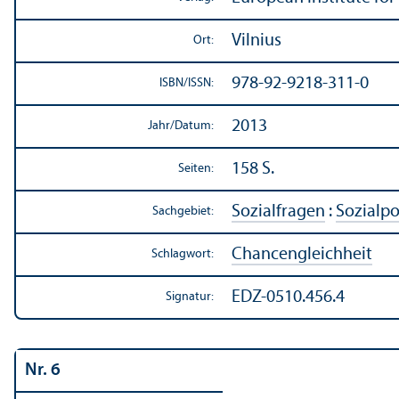
Vilnius
Ort:
978-92-9218-311-0
ISBN/
ISSN:
2013
Jahr/
Datum:
158 S.
Seiten:
Sozialfragen
:
Sozialpo
Sachgebiet:
Chancen­gleich­heit
Schlagwort:
EDZ-0510.456.4
Signatur:
Nr. 6