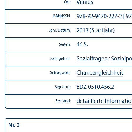
Vilnius
Ort:
978-92-9470-227-2 | 9
ISBN/
ISSN:
2013 (Startjahr)
Jahr/
Datum:
46 S.
Seiten:
Sozialfragen
:
Sozialpo
Sachgebiet:
Chancen­gleich­heit
Schlagwort:
EDZ-0510.456.2
Signatur:
detaillierte Informati
Bestand:
Nr. 3