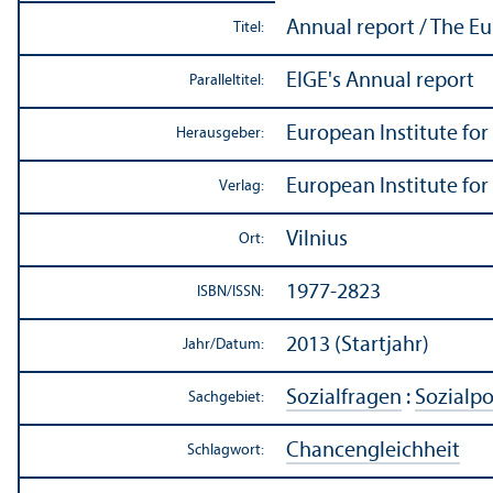
Annual report / The Eu
Titel:
EIGE's Annual report
Paralleltitel:
European Institute for
Herausgeber:
European Institute for
Verlag:
Vilnius
Ort:
1977-2823
ISBN/
ISSN:
2013 (Startjahr)
Jahr/
Datum:
Sozialfragen
:
Sozialpo
Sachgebiet:
Chancen­gleich­heit
Schlagwort: