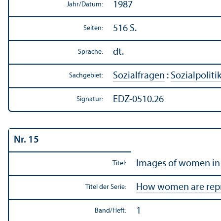
1987
Jahr/
Datum:
516 S.
Seiten:
dt.
Sprache:
Sozialfragen
:
Sozialpoliti
Sachgebiet:
EDZ-0510.26
Signatur:
Nr. 15
Images of women in n
Titel:
How women are repre
Titel der Serie:
1
Band/
Heft: