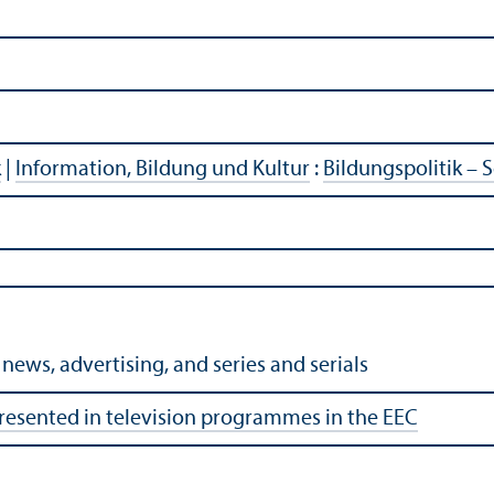
k
|
Information, Bildung und Kultur
:
Bildungs­politik –
ews, advertising, and series and serials
sented in television programmes in the EEC