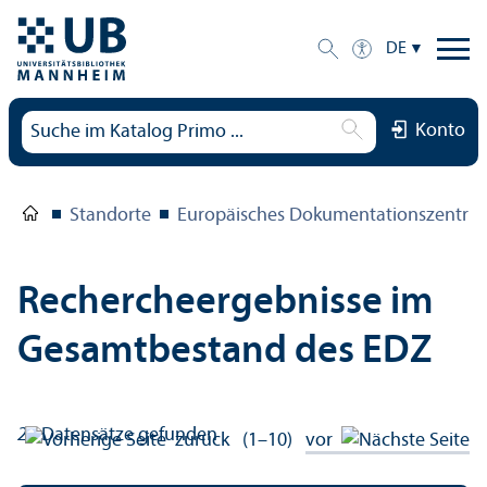
DE
Konto
Standorte
Europäisches Dokumentations­zentru
Rechercheergebnisse im
Gesamtbestand des EDZ
26
Datensätze gefunden
zurück
(1–10)
vor