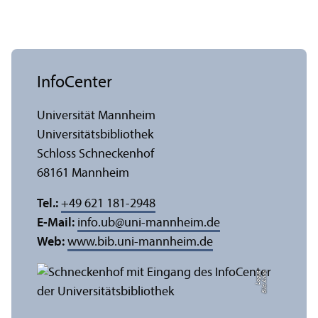
InfoCenter
Universität Mannheim
Universitäts­bibliothek
Schloss Schneckenhof
68161 Mannheim
Tel.:
+49 621 181-2948
E-Mail:
info.ub
@
uni-mannheim.de
Web:
www.bib.uni-mannheim.de
e
Bil
d:
A
n
n
a
L
o
g
u