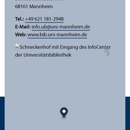
68161 Mannheim
Tel.:
+49 621 181-2948
E-Mail:
info.ub
@
uni-mannheim.de
Web:
www.bib.uni-mannheim.de
e
Bil
d:
A
n
n
a
L
o
g
u