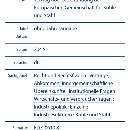
Vertrag über die Gründung der
Titel:
Europäischen Gemeinschaft für Kohle
und Stahl
ohne Jahresangabe
Jahr/
Datum:
204 S.
Seiten:
dt.
Sprache:
Recht und Rechts­fragen
:
Verträge,
Sachgebiet:
Abkommen, innergemeinschaft­liche
Über­einkünfte
|
Institutionelle Fragen
|
Wirtschafts- und Verbraucherfragen
:
Industriepolitik
:
Einzelne
Industriesektoren
:
Kohle und Stahl
EDZ-0610.8
Signatur: