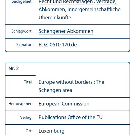
Recht und Rechts­fragen
:
Verträge,
Sachgebiet:
Abkommen, innergemeinschaft­liche
Über­einkünfte
Schengener Abkommen
Schlagwort:
EDZ-0610.170.de
Signatur:
Nr. 2
Europe without borders : The
Titel:
Schengen area
European Commission
Herausgeber:
Publications Office of the EU
Verlag:
Luxemburg
Ort: