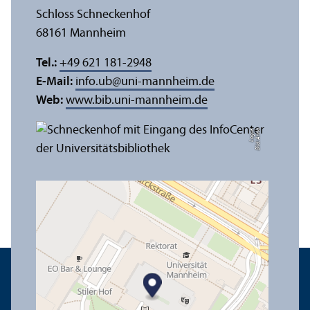
Schloss Schneckenhof
68161 Mannheim
Tel.:
+49 621 181-2948
E-Mail:
info.ub
@
uni-mannheim.de
Web:
www.bib.uni-mannheim.de
e
Bil
d:
A
n
n
a
L
o
g
u