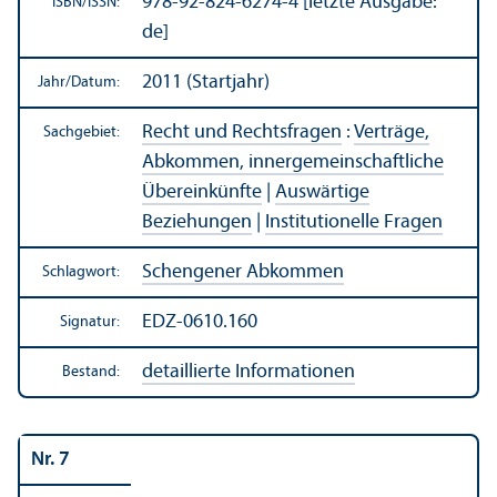
978-92-824-6274-4 [letzte Ausgabe:
ISBN/
ISSN:
de]
2011 (Startjahr)
Jahr/
Datum:
Recht und Rechts­fragen
:
Verträge,
Sachgebiet:
Abkommen, innergemeinschaft­liche
Über­einkünfte
|
Auswärtige
Beziehungen
|
Institutionelle Fragen
Schengener Abkommen
Schlagwort:
EDZ-0610.160
Signatur:
detaillierte Informationen
Bestand:
Nr. 7