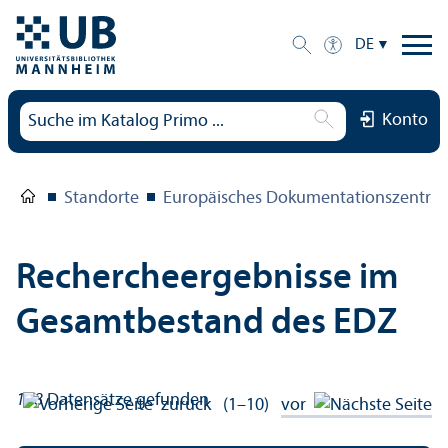
DE
Konto
Standorte
Europäisches Dokumentations­zentru
Rechercheergebnisse im
Gesamtbestand des EDZ
158
Datensätze gefunden
zurück
(1–10)
vor