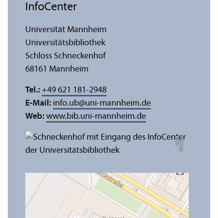
InfoCenter
Universität Mannheim
Universitäts­bibliothek
Schloss Schneckenhof
68161 Mannheim
Tel.:
+49 621 181-2948
E-Mail:
info.ub
@
uni-mannheim.de
Web:
www.bib.uni-mannheim.de
e
Bil
d:
A
n
n
a
L
o
g
u