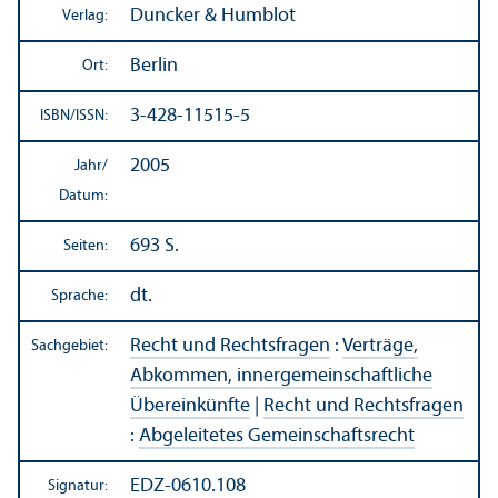
Duncker & Humblot
Verlag:
Berlin
Ort:
3-428-11515-5
ISBN/
ISSN:
2005
Jahr/
Datum:
693 S.
Seiten:
dt.
Sprache:
Recht und Rechts­fragen
:
Verträge,
Sachgebiet:
Abkommen, innergemeinschaft­liche
Über­einkünfte
|
Recht und Rechts­fragen
:
Abgeleitetes Gemeinschafts­recht
EDZ-0610.108
Signatur: