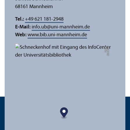
68161 Mannheim
Tel.:
+49 621 181-2948
E-Mail:
info.ub
@
uni-mannheim.de
Web:
www.bib.uni-mannheim.de
e
Bil
d:
A
n
n
a
L
o
g
u