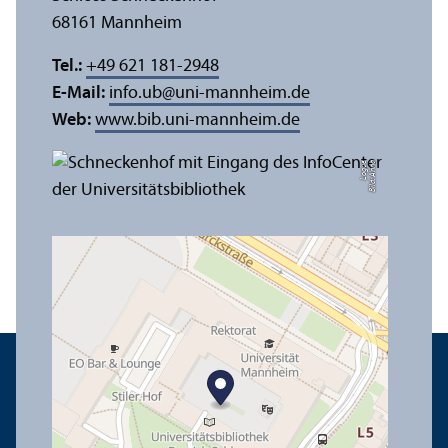
68161 Mannheim
Tel.:
+49 621 181-2948
E-Mail:
info.ub
@
uni-mannheim.de
Web:
www.bib.uni-mannheim.de
e
Bil
d:
A
n
n
a
L
o
g
u