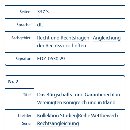
337 S.
Seiten:
dt.
Sprache:
Recht und Rechts­fragen
:
Angleich­ung
Sachgebiet:
der Rechts­vorschriften
EDZ-0630.29
Signatur:
Nr. 2
Das Bürgschafts- und Garanti­erecht im
Titel:
Vereinigten Königreich und in Irland
Kollektion Studien
|
Reihe Wettbewerb –
Titel der
Rechts­angleich­ung
Serie: