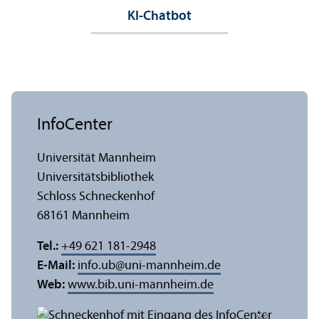
KI-Chatbot
InfoCenter
Universität Mannheim
Universitäts­bibliothek
Schloss Schneckenhof
68161 Mannheim
Tel.:
+49 621 181-2948
E-Mail:
info.ub
@
uni-mannheim.de
Web:
www.bib.uni-mannheim.de