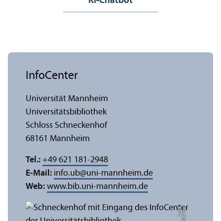
KI-Chatbot
InfoCenter
Universität Mannheim
Universitäts­bibliothek
Schloss Schneckenhof
68161 Mannheim
Tel.:
+49 621 181-2948
E-Mail:
info.ub
@
uni-mannheim.de
Web:
www.bib.uni-mannheim.de
e
Bil
d:
A
n
n
a
L
o
g
u