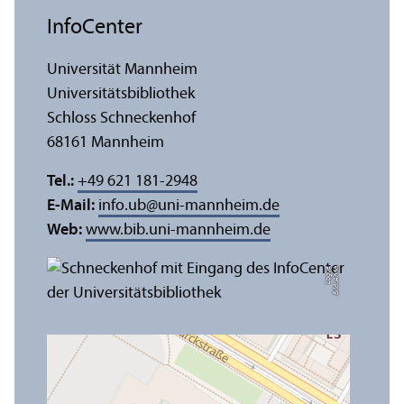
InfoCenter
Universität Mannheim
Universitäts­bibliothek
Schloss Schneckenhof
68161 Mannheim
Tel.:
+49 621 181-2948
E-Mail:
info.ub
@
uni-mannheim.de
Web:
www.bib.uni-mannheim.de
e
Bil
d:
A
n
n
a
L
o
g
u