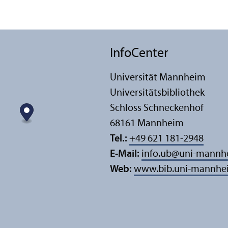
InfoCenter
Universität Mannheim
Universitäts­bibliothek
Schloss Schneckenhof
68161 Mannheim
Tel.:
+49 621 181-2948
E-Mail:
info.ub
@
uni-mannh
Web:
www.bib.uni-mannhe