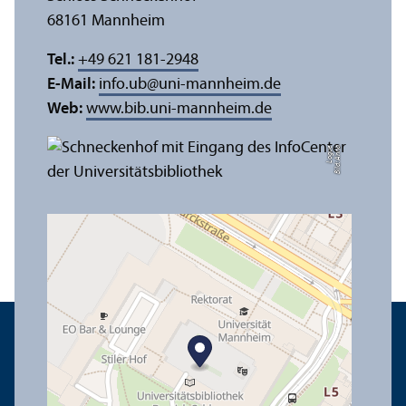
68161 Mannheim
Tel.:
+49 621 181-2948
E-Mail:
info.ub
@
uni-mannheim.de
Web:
www.bib.uni-mannheim.de
e
Bil
d:
A
n
n
a
L
o
g
u