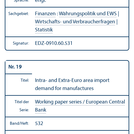
engl.
Sprache:
Finanzen
:
Währungs­politik und EWS
|
Sachgebiet:
Wirtschafts- und Verbraucherfragen
|
Statistik
EDZ-0910.60.531
Signatur:
Nr. 19
Intra- and Extra-Euro area import
Titel:
demand for manufactures
Working paper series / European Central
Titel der
Bank
Serie:
532
Band/
Heft: