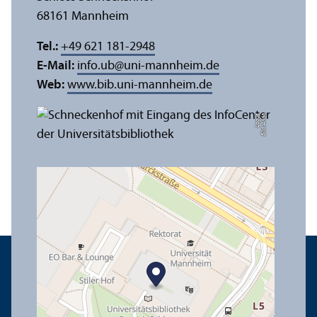
68161 Mannheim
Tel.:
+49 621 181-2948
E-Mail:
info.ub
@
uni-mannheim.de
Web:
www.bib.uni-mannheim.de
e
Bil
d:
A
n
n
a
L
o
g
u