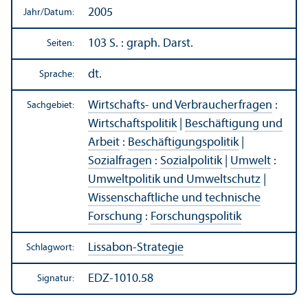
2005
Jahr/
Datum:
103 S. : graph. Darst.
Seiten:
dt.
Sprache:
Wirtschafts- und Verbraucherfragen
:
Sachgebiet:
Wirtschafts­politik
|
Beschäftigung und
Arbeit
:
Beschäftigungs­politik
|
Sozialfragen
:
Sozialpolitik
|
Umwelt
:
Umweltpolitik und Umweltschutz
|
Wissenschaft­liche und technische
Forschung
:
Forschungs­politik
Lissabon-Strategie
Schlagwort:
EDZ-1010.58
Signatur: