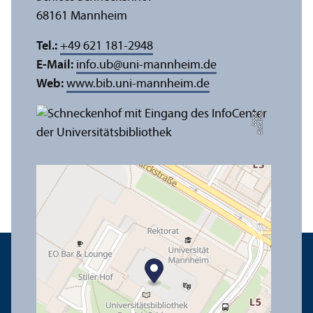
68161 Mannheim
Tel.:
+49 621 181-2948
E-Mail:
info.ub
@
uni-mannheim.de
Web:
www.bib.uni-mannheim.de
e
Bil
d:
A
n
n
a
L
o
g
u