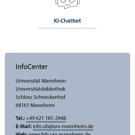
KI-Chatbot
InfoCenter
Universität Mannheim
Universitäts­bibliothek
Schloss Schneckenhof
68161 Mannheim
Tel.:
+49 621 181-2948
E-Mail:
info.ub
@
uni-mannheim.de
Web:
www.bib.uni-mannheim.de