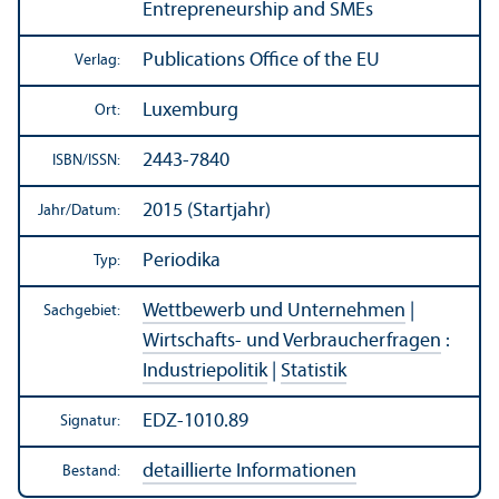
Entrepreneur­ship and SMEs
Publications Office of the EU
Verlag:
Luxemburg
Ort:
2443-7840
ISBN/
ISSN:
2015 (Startjahr)
Jahr/
Datum:
Periodika
Typ:
Wettbewerb und Unter­nehmen
|
Sachgebiet:
Wirtschafts- und Verbraucherfragen
:
Industriepolitik
|
Statistik
EDZ-1010.89
Signatur:
detaillierte Informationen
Bestand: