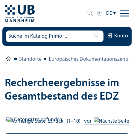
DE
Konto
Standorte
Europäisches Dokumentations­zentru
Rechercheergebnisse im
Gesamtbestand des EDZ
346
Datensätze gefunden
zurück
(1–10)
vor