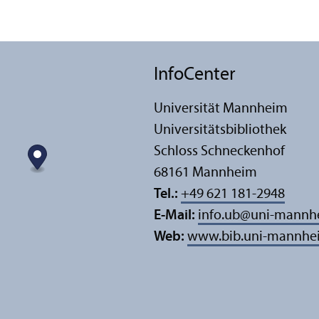
InfoCenter
Universität Mannheim
Universitäts­bibliothek
Schloss Schneckenhof
68161 Mannheim
Tel.:
+49 621 181-2948
E-Mail:
info.ub
@
uni-mannh
Web:
www.bib.uni-mannhe