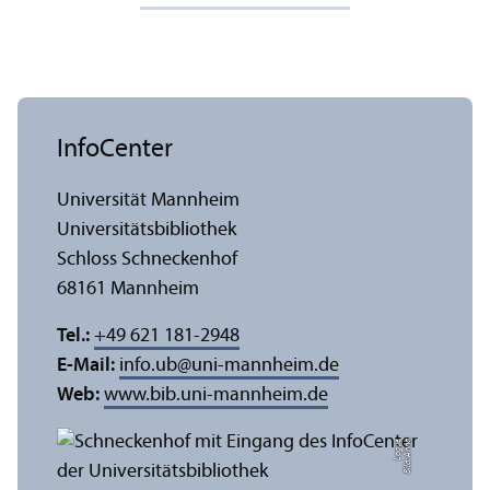
InfoCenter
Universität Mannheim
Universitäts­bibliothek
Schloss Schneckenhof
68161 Mannheim
Tel.:
+49 621 181-2948
E-Mail:
info.ub
@
uni-mannheim.de
Web:
www.bib.uni-mannheim.de
e
Bil
d:
A
n
n
a
L
o
g
u