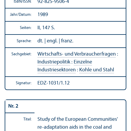
92-825-9506-4
ISBN/
ISSN:
1989
Jahr/
Datum:
II, 147 S.
Seiten:
dt. | engl. | franz.
Sprache:
Wirtschafts- und Verbraucherfragen
:
Sachgebiet:
Industriepolitik
:
Einzelne
Industriesektoren
:
Kohle und Stahl
EDZ-1031/1.12
Signatur:
Nr. 2
Study of the European Communities'
Titel:
re-adaptation aids in the coal and