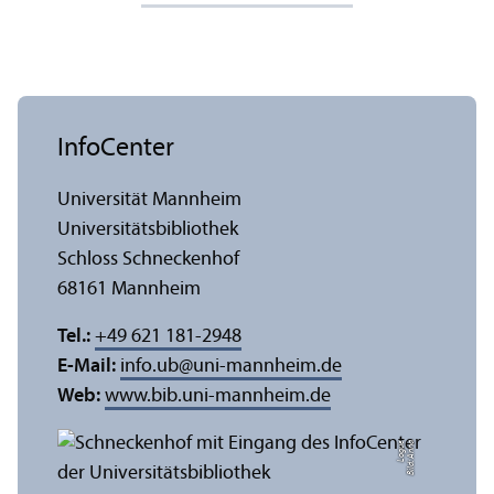
InfoCenter
Universität Mannheim
Universitäts­bibliothek
Schloss Schneckenhof
68161 Mannheim
Tel.:
+49 621 181-2948
E-Mail:
info.ub
@
uni-mannheim.de
Web:
www.bib.uni-mannheim.de
e
Bil
d:
A
n
n
a
L
o
g
u