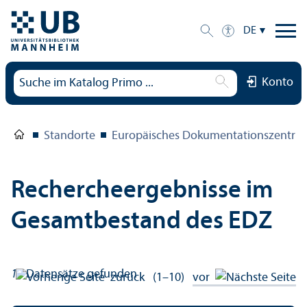
DE
Konto
Standorte
Europäisches Dokumentations­zentru
Rechercheergebnisse im
Gesamtbestand des EDZ
19
Datensätze gefunden
zurück
(1–10)
vor