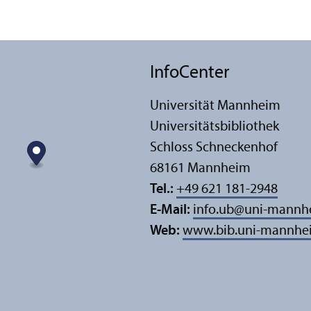
InfoCenter
Universität Mannheim
Universitäts­bibliothek
Schloss Schneckenhof
68161 Mannheim
Tel.:
+49 621 181-2948
E-Mail:
info.ub
@
uni-mannh
Web:
www.bib.uni-mannhe