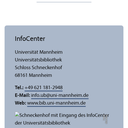
InfoCenter
Universität Mannheim
Universitäts­bibliothek
Schloss Schneckenhof
68161 Mannheim
Tel.:
+49 621 181-2948
E-Mail:
info.ub
@
uni-mannheim.de
Web:
www.bib.uni-mannheim.de
e
Bil
d:
A
n
n
a
L
o
g
u