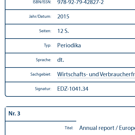
978-92-79-42827-2
ISBN/
ISSN:
2015
Jahr/
Datum:
12 S.
Seiten:
Periodika
Typ:
dt.
Sprache:
Wirtschafts- und Verbraucherf
Sachgebiet:
EDZ-1041.34
Signatur:
Nr. 3
Annual report / Europ
Titel: