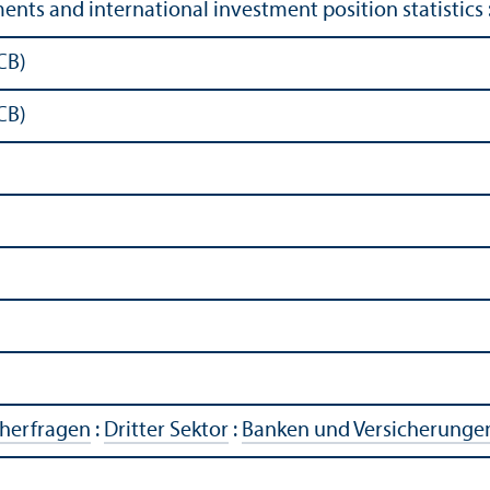
nts and international investment position statistics 
CB)
CB)
cherfragen
:
Dritter Sektor
:
Banken und Versicherunge