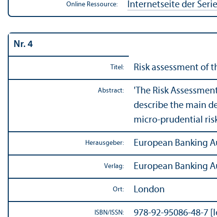
Internetseite der Seri
Online Ressource:
Nr. 4
Risk assessment of 
Titel:
'The Risk Assessment
Abstract:
describe the main de
micro-prudential risk
European Banking Au
Herausgeber:
European Banking Au
Verlag:
London
Ort:
978-92-95086-48-7 [
ISBN/
ISSN: