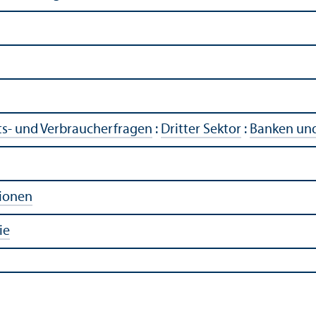
ts- und Verbraucherfragen
:
Dritter Sektor
:
Banken und
tionen
ie