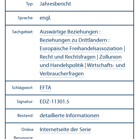
Jahresbericht
Typ:
engl.
Sprache:
Auswärtige Beziehungen
:
Sachgebiet:
Beziehungen zu Drittländern
:
Europäische Freihandels­assoziation
|
Recht und Rechts­fragen
|
Zollunion
und Handels­politik
|
Wirtschafts- und
Verbraucherfragen
EFTA
Schlagwort:
EDZ-11301.5
Signatur:
detaillierte Informationen
Bestand:
Internetseite der Serie
Online
Ressource: