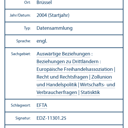
Brüssel
Ort:
2004 (Startjahr)
Jahr/
Datum:
Datensammlung
Typ:
engl.
Sprache:
Auswärtige Beziehungen
:
Sachgebiet:
Beziehungen zu Drittländern
:
Europäische Freihandels­assoziation
|
Recht und Rechts­fragen
|
Zollunion
und Handels­politik
|
Wirtschafts- und
Verbraucherfragen
|
Statisktik
EFTA
Schlagwort:
EDZ-11301.25
Signatur: