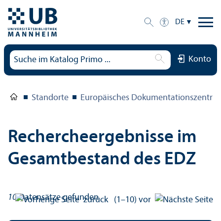
DE
Konto
Standorte
Europäisches Dokumentations­zentru
Rechercheergebnisse im
Gesamtbestand des EDZ
10
Datensätze gefunden
zurück
(1–10)
vor