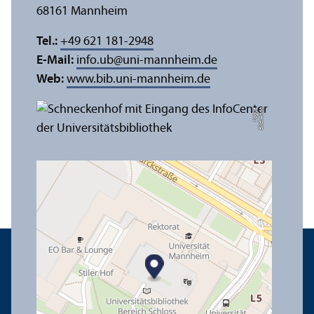
68161 Mannheim
Tel.:
+49 621 181-2948
E-Mail:
info.ub
@
uni-mannheim.de
Web:
www.bib.uni-mannheim.de
e
Bil
d:
A
n
n
a
L
o
g
u