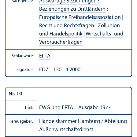
Auswärtige Beziehungen
:
Sachgebiet:
Beziehungen zu Drittländern
:
Europäische Freihandels­assoziation
|
Recht und Rechts­fragen
|
Zollunion
und Handels­politik
|
Wirtschafts- und
Verbraucherfragen
EFTA
Schlagwort:
EDZ-11301.4.2000
Signatur:
Nr. 10
EWG und EFTA – Ausgabe 1977
Titel:
Handels­kammer Hamburg / Abteilung
Herausgeber:
Außen­wirtschafts­dienst