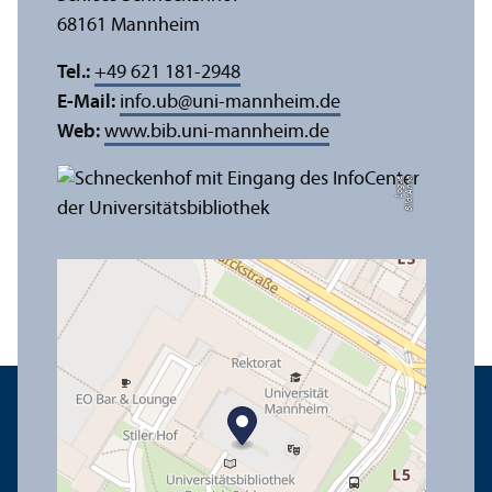
68161 Mannheim
Tel.:
+49 621 181-2948
E-Mail:
info.ub
@
uni-mannheim.de
Web:
www.bib.uni-mannheim.de
e
Bil
d:
A
n
n
a
L
o
g
u