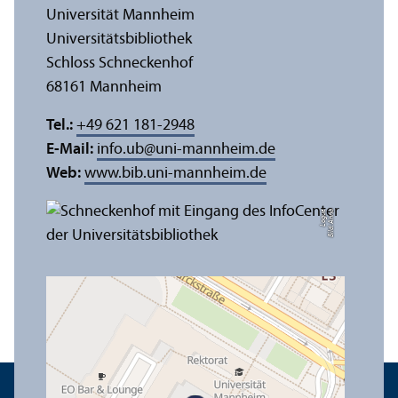
Universität Mannheim
Universitäts­bibliothek
Schloss Schneckenhof
68161 Mannheim
Tel.:
+49 621 181-2948
E-Mail:
info.ub
@
uni-mannheim.de
Web:
www.bib.uni-mannheim.de
e
Bil
d:
A
n
n
a
L
o
g
u