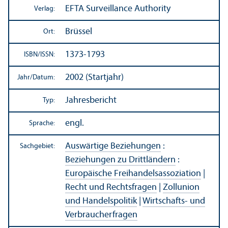
EFTA Surveillance Authority
Verlag:
Brüssel
Ort:
1373-1793
ISBN/
ISSN:
2002 (Startjahr)
Jahr/
Datum:
Jahresbericht
Typ:
engl.
Sprache:
Auswärtige Beziehungen
:
Sachgebiet:
Beziehungen zu Drittländern
:
Europäische Freihandels­assoziation
|
Recht und Rechts­fragen
|
Zollunion
und Handels­politik
|
Wirtschafts- und
Verbraucherfragen