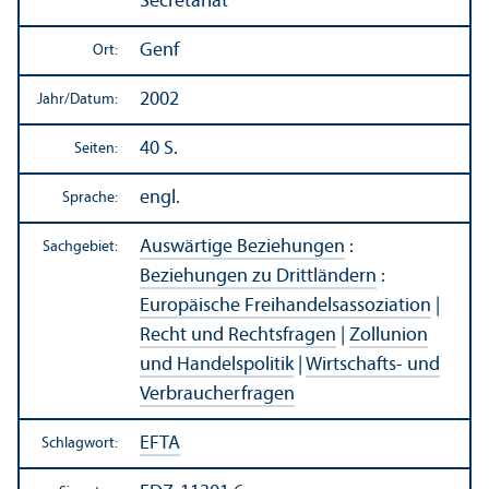
Secretariat
Genf
Ort:
2002
Jahr/
Datum:
40 S.
Seiten:
engl.
Sprache:
Auswärtige Beziehungen
:
Sachgebiet:
Beziehungen zu Drittländern
:
Europäische Freihandels­assoziation
|
Recht und Rechts­fragen
|
Zollunion
und Handels­politik
|
Wirtschafts- und
Verbraucherfragen
EFTA
Schlagwort: