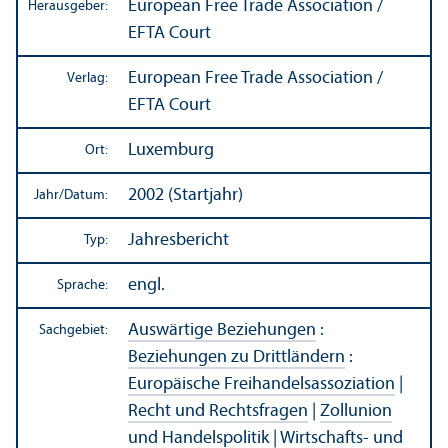
European Free Trade Association /
Herausgeber:
EFTA Court
European Free Trade Association /
Verlag:
EFTA Court
Luxemburg
Ort:
2002 (Startjahr)
Jahr/
Datum:
Jahresbericht
Typ:
engl.
Sprache:
Auswärtige Beziehungen
:
Sachgebiet:
Beziehungen zu Drittländern
:
Europäische Freihandels­assoziation
|
Recht und Rechts­fragen
|
Zollunion
und Handels­politik
|
Wirtschafts- und