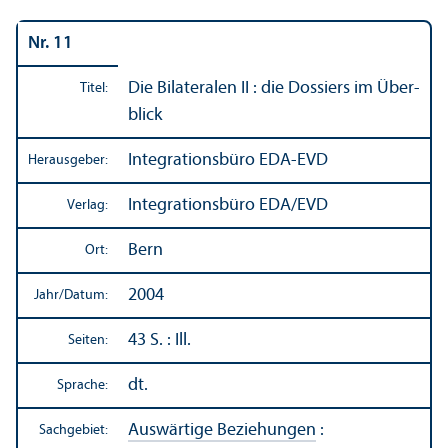
Nr. 11
Die Bilateralen II : die Dossiers im Über­
Titel:
blick
Integrations­büro EDA-EVD
Herausgeber:
Integrations­büro EDA/
EVD
Verlag:
Bern
Ort:
2004
Jahr/
Datum:
43 S. : Ill.
Seiten:
dt.
Sprache:
Auswärtige Beziehungen
:
Sachgebiet: