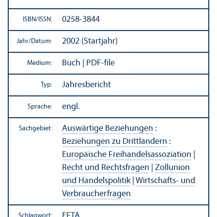
0258-3844
ISBN/
ISSN:
2002 (Startjahr)
Jahr/
Datum:
Buch | PDF-file
Medium:
Jahresbericht
Typ:
engl.
Sprache:
Auswärtige Beziehungen
:
Sachgebiet:
Beziehungen zu Drittländern
:
Europäische Freihandels­assoziation
|
Recht und Rechts­fragen
|
Zollunion
und Handels­politik
|
Wirtschafts- und
Verbraucherfragen
EFTA
Schlagwort: