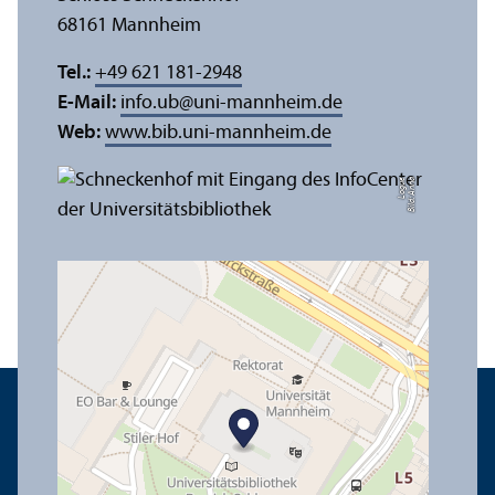
68161 Mannheim
Tel.:
+49 621 181-2948
E-Mail:
info.ub
@
uni-mannheim.de
Web:
www.bib.uni-mannheim.de
e
Bil
d:
A
n
n
a
L
o
g
u