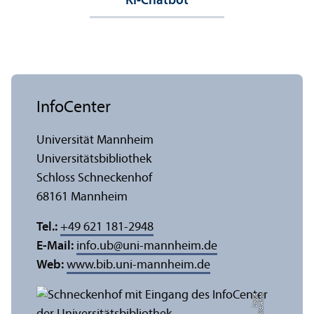
KI-Chatbot
InfoCenter
Universität Mannheim
Universitäts­bibliothek
Schloss Schneckenhof
68161 Mannheim
Tel.:
+49 621 181-2948
E-Mail:
info.ub
@
uni-mannheim.de
Web:
www.bib.uni-mannheim.de
e
Bil
d:
A
n
n
a
L
o
g
u