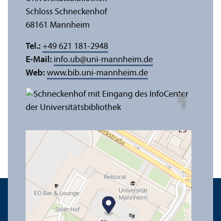
Schloss Schneckenhof
68161 Mannheim
Tel.:
+49 621 181-2948
E-Mail:
info.ub
@
uni-mannheim.de
Web:
www.bib.uni-mannheim.de
e
Bil
d:
A
n
n
a
L
o
g
u