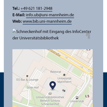
Tel.:
+49 621 181-2948
E-Mail:
info.ub
@
uni-mannheim.de
Web:
www.bib.uni-mannheim.de
e
Bil
d:
A
n
n
a
L
o
g
u