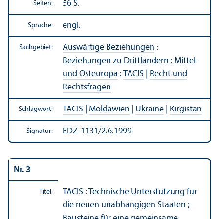
56 S.
Seiten:
engl.
Sprache:
Auswärtige Beziehungen
:
Sachgebiet:
Beziehungen zu Drittländern
:
Mittel-
und Osteuropa
:
TACIS
|
Recht und
Rechts­fragen
TACIS
|
Moldawien
|
Ukraine
|
Kirgistan
Schlagwort:
EDZ-1131/2.6.1999
Signatur:
Nr. 3
TACIS : Technische Unter­stützung für
Titel:
die neuen unabhängigen Staaten ;
Bausteine für eine gemeinsame