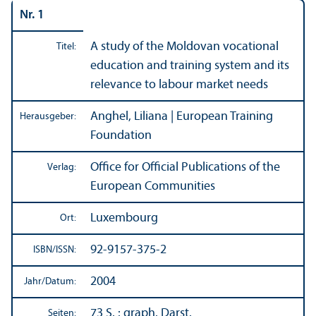
Nr. 1
A study of the Moldovan vocational
Titel:
education and training system and its
relevance to labour market needs
Anghel, Liliana | European Training
Herausgeber:
Foundation
Office for Official Publications of the
Verlag:
European Communities
Luxembourg
Ort:
92-9157-375-2
ISBN/
ISSN:
2004
Jahr/
Datum:
73 S. : graph. Darst.
Seiten: