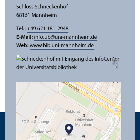
Schloss Schneckenhof
68161 Mannheim
Tel.:
+49 621 181-2948
E-Mail:
info.ub
@
uni-mannheim.de
Web:
www.bib.uni-mannheim.de
e
Bil
d:
A
n
n
a
L
o
g
u