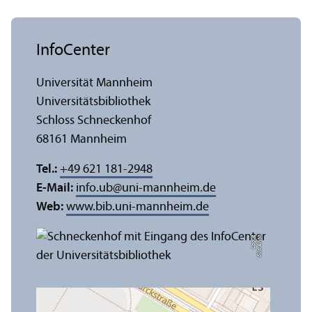
InfoCenter
Universität Mannheim
Universitäts­bibliothek
Schloss Schneckenhof
68161 Mannheim
Tel.:
+49 621 181-2948
E-Mail:
info.ub
@
uni-mannheim.de
Web:
www.bib.uni-mannheim.de
e
Bil
d:
A
n
n
a
L
o
g
u