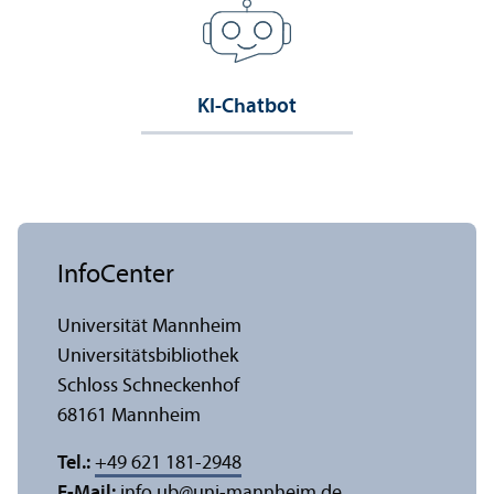
KI-Chatbot
InfoCenter
Universität Mannheim
Universitäts­bibliothek
Schloss Schneckenhof
68161 Mannheim
Tel.:
+49 621 181-2948
E-Mail:
info.ub
@
uni-mannheim.de