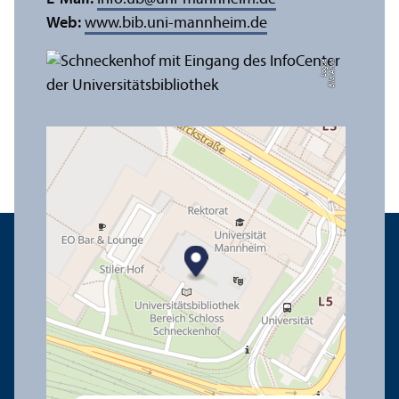
Web:
www.bib.uni-mannheim.de
e
Bil
d:
A
n
n
a
L
o
g
u