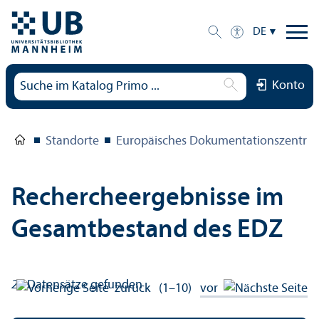
DE
Konto
Standorte
Europäisches Dokumentations­zentru
Rechercheergebnisse im
Gesamtbestand des EDZ
21
Datensätze gefunden
zurück
(1–10)
vor