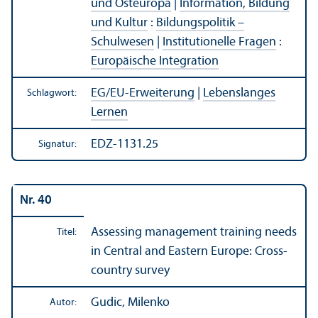
und Osteuropa
|
Information, Bildung
und Kultur
:
Bildungs­politik –
Schulwesen
|
Institutionelle Fragen
:
Europäische Integration
EG/
EU-Erweiterung
|
Lebens­langes
Schlagwort:
Lernen
EDZ-1131.25
Signatur:
Nr. 40
Assessing management training needs
Titel:
in Central and Eastern Europe: Cross-
country survey
Gudic, Milenko
Autor: