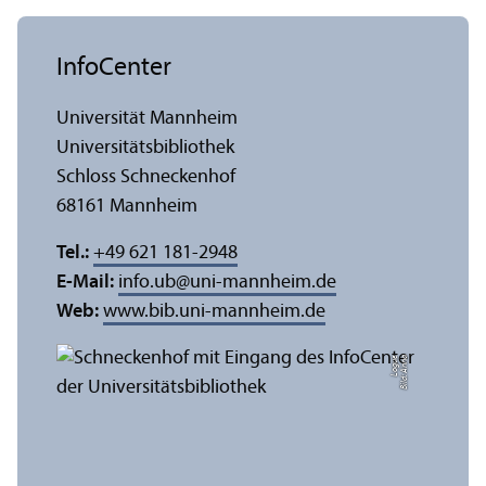
InfoCenter
Universität Mannheim
Universitäts­bibliothek
Schloss Schneckenhof
68161 Mannheim
Tel.:
+49 621 181-2948
E-Mail:
info.ub
@
uni-mannheim.de
Web:
www.bib.uni-mannheim.de
e
Bil
d:
A
n
n
a
L
o
g
u