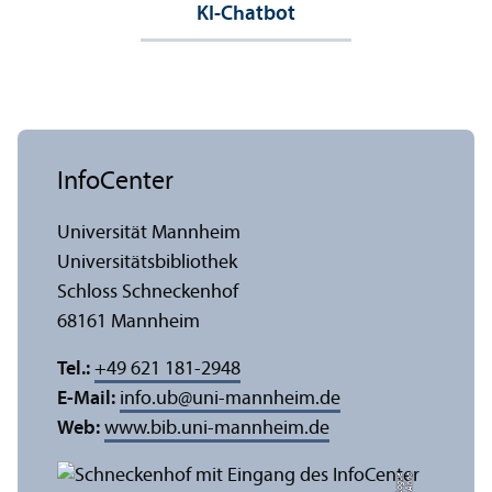
KI-Chatbot
InfoCenter
Universität Mannheim
Universitäts­bibliothek
Schloss Schneckenhof
68161 Mannheim
Tel.:
+49 621 181-2948
E-Mail:
info.ub
@
uni-mannheim.de
Web:
www.bib.uni-mannheim.de
e
Bil
d:
A
n
n
a
L
o
g
u